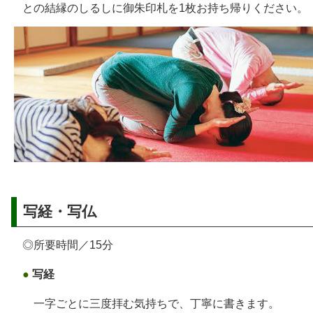
との結縁のしるしに御朱印札を1枚お持ち帰りください。
写経・写仏
◎所要時間／15分
●
写経
一字ごとに三度拝む気持ちで、丁寧に書きます。