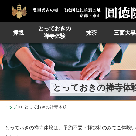
とっておきの
拝観
抹茶
三面大黒
禅寺体験
とっておきの禅寺体
トップ
>> とっておきの禅寺体験
とっておきの禅寺体験は、予約不要・拝観料のみでご体験い