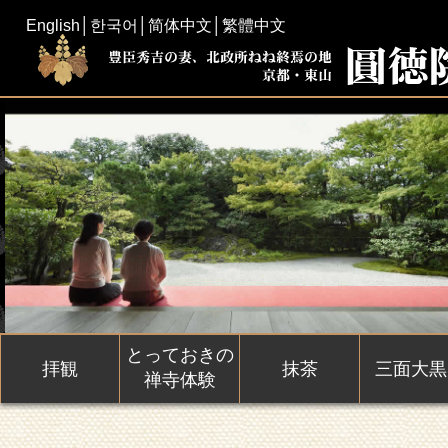
English
│
한국어
│
简体中文
│
繁體中文
とっておきの
拝観
抹茶
三面大黒
禅寺体験