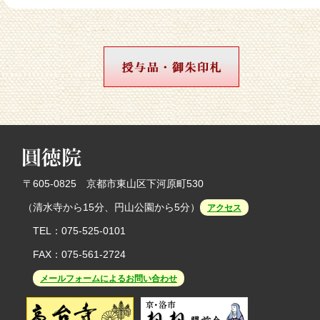
令和8年、三面大黒天奉安者祈祷祭の日程のお知ら
せ
2025/9/22
10月1日より
「献茶手前」「楽茶碗でのお抹茶」
の
料金を改定いたします。
今後の拝観休止予定：
全日休：2026年9月25日（金）・26日（土）彼岸
法要の為
午前休（12時から拝観開始）：2026年10月9日
（金）
〒605-0825 京都市東山区下河原町530
（清水寺から15分、円山公園から5分）
アクセス
TEL：075-525-0101
FAX：075-561-2724
メールフォームによるお問い合わせ