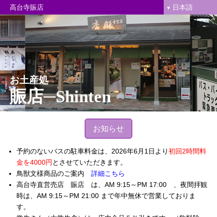
日本語
高台寺賑店
お土産処
賑店─Shinten
お知らせ
予約のないバスの駐車料金は、2026年6月1日より
初回2時間料
金を4000円
とさせていただきます。
鳥獣文様商品のご案内
詳細こちら
高台寺直営売店 賑店 は、AM 9:15～PM 17:00 、夜間拝観
時は、AM 9:15～PM 21:00 まで年中無休で営業しておりま
す。