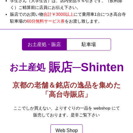
学生さん（大学生含）は、店内全品５％引きです。（飲料除
く）ご精算前に店員にお伝え下さい。
賑店でのお買い物
合計￥3000以上
にて乗用車1台につき高台寺
駐車場の
60分無料サービス券
をお渡し致します。
お土産処・賑店
駐車場
賑店─Shinten
お土産処
京都の老舗＆銘店の逸品を集めた
「高台寺賑店」
ここでしか買えない、よりすぐりの一品を webshop にて
販売しております。是非ご覧下さい
Web Shop