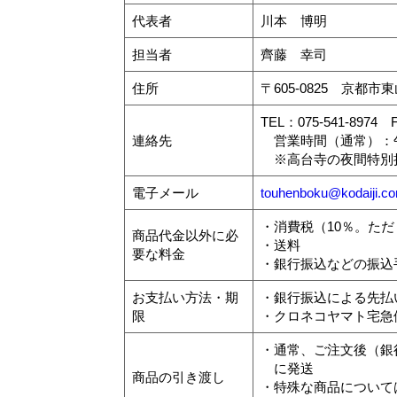
代表者
川本 博明
担当者
齊藤 幸司
住所
〒605-0825 京都
TEL：075-541-8974 F
連絡先
営業時間（通常）：午
※高台寺の夜間特別拝
電子メール
touhenboku@kodaiji.c
・消費税（10％。た
商品代金以外に必
・送料
要な料金
・銀行振込などの振込
お支払い方法・期
・銀行振込による先払
限
・クロネコヤマト宅急
・通常、ご注文後（銀
に発送
商品の引き渡し
・特殊な商品について