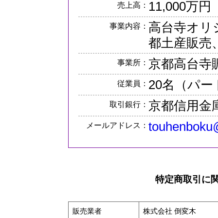
11,000万円
売上高：
高台寺オリ
事業内容：
都土産販売
京都高台寺
事業所：
20名（パ
従業員：
京都信用金
取引銀行：
touhenboku
メールアドレス：
特定商取引に
販売業者
株式会社 倒変木