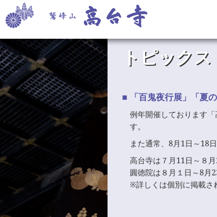
トピックス
「百鬼夜行展」「夏の
例年開催しております「
す。
また通常、8月1日～1
高台寺は７月11日～８月
圓徳院は８月１日～8月
※詳しくは個別に掲載さ