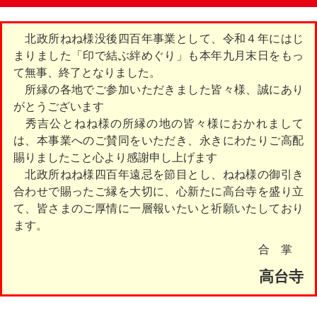
北政所ねね様没後四百年事業として、令和４年にはじ
まりました「印で結ぶ絆めぐり」も本年九月末日をもっ
て無事、終了となりました。
所縁の各地でご参加いただきました皆々様、誠にあり
がとうございます
秀吉公とねね様の所縁の地の皆々様におかれまして
は、本事業へのご賛同をいただき、永きにわたりご高配
賜りましたこと心より感謝申し上げます
北政所ねね様四百年遠忌を節目とし、ねね様の御引き
合わせで賜ったご縁を大切に、心新たに高台寺を盛り立
て、皆さまのご厚情に一層報いたいと祈願いたしており
ます。
合 掌
高台寺