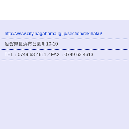
http://www.city.nagahama.lg.jp/section/rekihaku/
滋賀県長浜市公園町10-10
TEL：0749-63-4611／FAX：0749-63-4613