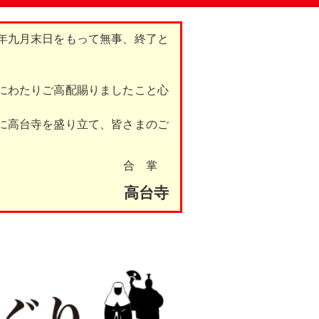
年九月末日をもって無事、終了と
にわたりご高配賜りましたこと心
に高台寺を盛り立て、皆さまのご
合 掌
高台寺