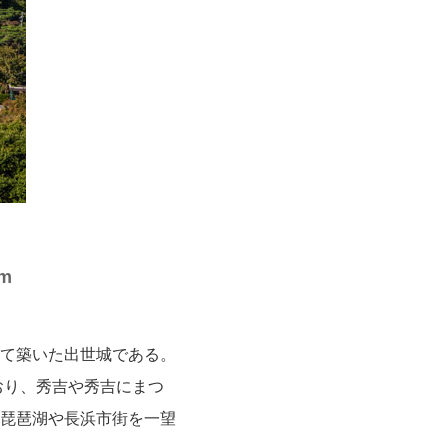
um
て築いた出世城である。
おり、秀吉や秀吉にまつ
琵琶湖や長浜市街を一望