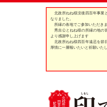
北政所ねね様没後四百年事業と
なりました。
所縁の各地でご参加いただきま
秀吉公とねね様の所縁の地の皆
より感謝申し上げます
北政所ねね様四百年遠忌を節目
厚情に一層報いたいと祈願いた