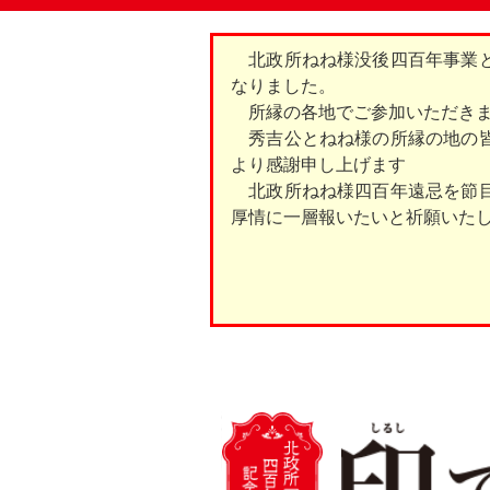
北政所ねね様没後四百年事業と
なりました。
所縁の各地でご参加いただきま
秀吉公とねね様の所縁の地の皆
より感謝申し上げます
北政所ねね様四百年遠忌を節目
厚情に一層報いたいと祈願いた