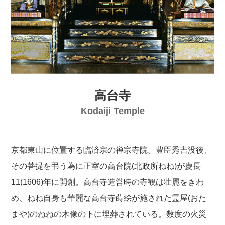
高台寺
Kodaiji Temple
京都東山に位置する臨済宗の禅宗寺院。豊臣秀吉没後、
その菩提を弔う為に正室の高台院(北政所ねね)が慶長
11(1606)年に開創。高台寺造営時の寺観は壮麗をきわ
め、ねね自身も華麗な高台寺蒔絵が施された霊屋(おた
まや)のねねの木像の下に埋葬されている。数度の火災