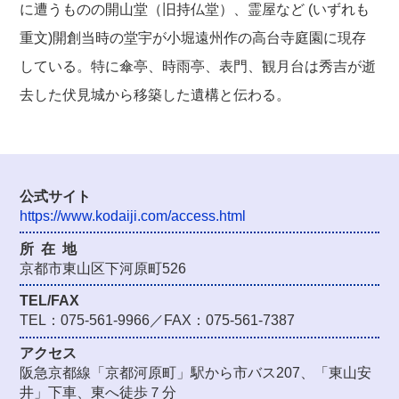
に遭うものの開山堂（旧持仏堂）、霊屋など (いずれも
重文)開創当時の堂宇が小堀遠州作の高台寺庭園に現存
している。特に傘亭、時雨亭、表門、観月台は秀吉が逝
去した伏見城から移築した遺構と伝わる。
公式サイト
https://www.kodaiji.com/access.html
所在
地
京都市東山区下河原町526
TEL/FAX
TEL：075-561-9966／FAX：075-561-7387
アクセス
阪急京都線「京都河原町」駅から市バス207、「東山安
井」下車、東へ徒歩７分