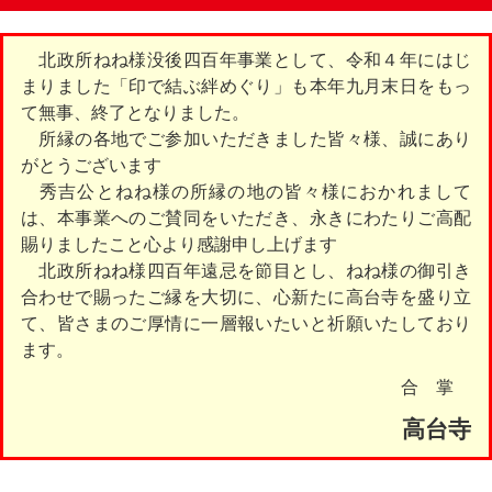
北政所ねね様没後四百年事業として、令和４年にはじ
まりました「印で結ぶ絆めぐり」も本年九月末日をもっ
て無事、終了となりました。
所縁の各地でご参加いただきました皆々様、誠にあり
がとうございます
秀吉公とねね様の所縁の地の皆々様におかれまして
は、本事業へのご賛同をいただき、永きにわたりご高配
賜りましたこと心より感謝申し上げます
北政所ねね様四百年遠忌を節目とし、ねね様の御引き
合わせで賜ったご縁を大切に、心新たに高台寺を盛り立
て、皆さまのご厚情に一層報いたいと祈願いたしており
ます。
合 掌
高台寺