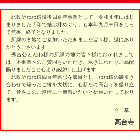
北政所ねね様没後四百年事業として、令和４年にはじ
まりました「印で結ぶ絆めぐり」も本年九月末日をもっ
て無事、終了となりました。
所縁の各地でご参加いただきました皆々様、誠にあり
がとうございます
秀吉公とねね様の所縁の地の皆々様におかれまして
は、本事業へのご賛同をいただき、永きにわたりご高配
賜りましたこと心より感謝申し上げます
北政所ねね様四百年遠忌を節目とし、ねね様の御引き
合わせで賜ったご縁を大切に、心新たに高台寺を盛り立
て、皆さまのご厚情に一層報いたいと祈願いたしており
ます。
合 掌
高台寺