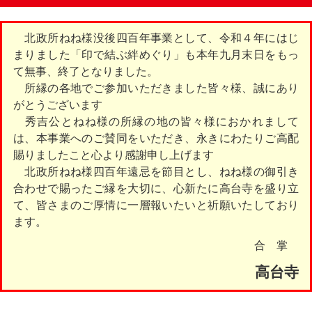
北政所ねね様没後四百年事業として、令和４年にはじ
まりました「印で結ぶ絆めぐり」も本年九月末日をもっ
て無事、終了となりました。
所縁の各地でご参加いただきました皆々様、誠にあり
がとうございます
秀吉公とねね様の所縁の地の皆々様におかれまして
は、本事業へのご賛同をいただき、永きにわたりご高配
賜りましたこと心より感謝申し上げます
北政所ねね様四百年遠忌を節目とし、ねね様の御引き
合わせで賜ったご縁を大切に、心新たに高台寺を盛り立
て、皆さまのご厚情に一層報いたいと祈願いたしており
ます。
合 掌
高台寺