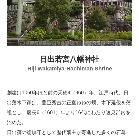
日出若宮八幡神社
Hiji Wakamiya-Hachiman Shrine
創建は1060年ほど前の天徳4（960）年。江戸時代、日
出藩木下家は、豊臣秀吉の正室ねねの甥、木下延俊を藩
祖とし、慶長6（1601）年より16代にわたり速見郡内を
治めた。
日出藩の総鎮守として歴代藩主が寄進した多くの石鳥