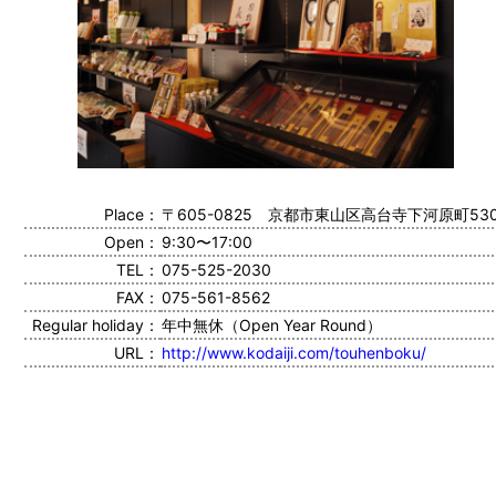
Place：
〒605-0825 京都市東山区高台寺下河原町53
Open：
9:30〜17:00
TEL：
075-525-2030
FAX：
075-561-8562
Regular holiday：
年中無休（Open Year Round）
URL：
http://www.kodaiji.com/touhenboku/